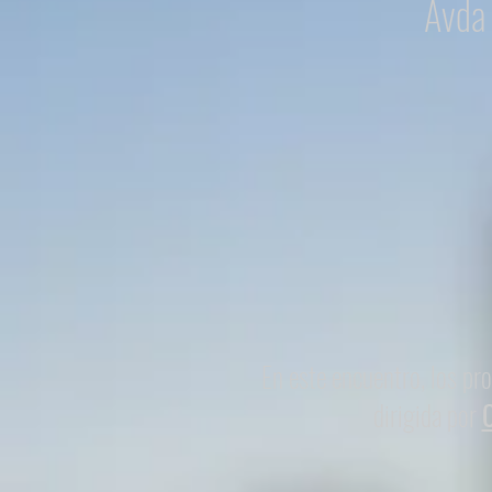
Avda 
En este encuentro, los pr
dirigida por