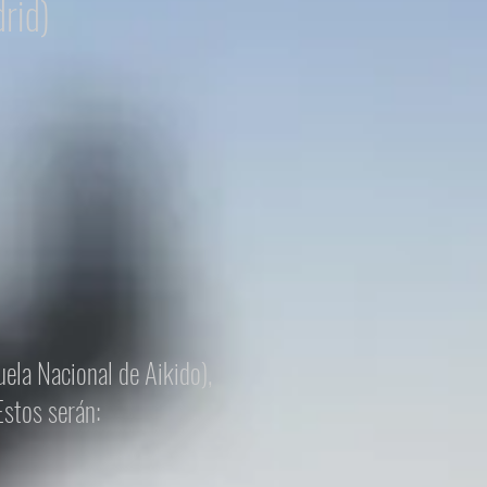
drid)
ela Nacional de Aikido),
Estos serán: