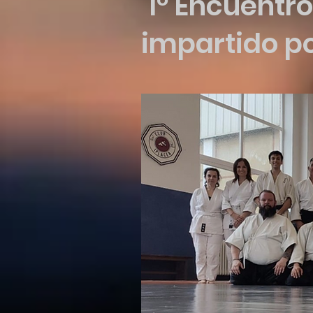
1º Encuentro
impartido p