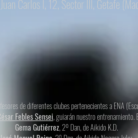
Juan Carlos I, 12, Sector III, Getafe (Ma
ofesores de diferentes clubes pertenecientes a ENA (Escu
César Febles Sensei
, guiarán nuestro entrenamiento. 
Gema Gutiérrez
, 2º Dan, de Aikido K.D.
José Manuel Reina
, 2º Dan, de Aikido Nogara Juku.