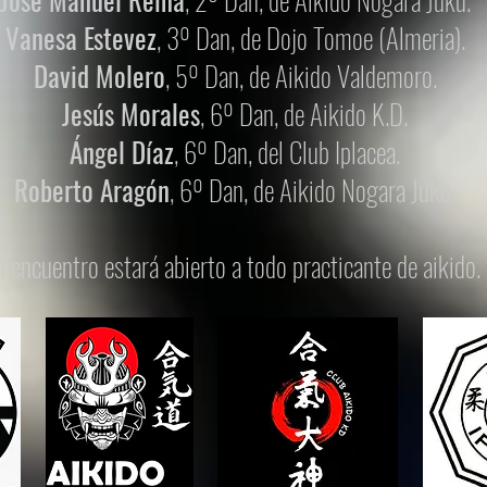
Vanesa Estevez
, 3º Dan, de Dojo Tomoe (Almeria).
David Molero
, 5º Dan, de Aikido Valdemoro.
Jesús Morales
, 6º Dan, de Aikido K.D.
Ángel Díaz
, 6º Dan, del Club Iplacea.
Roberto Aragón
, 6º Dan, de Aikido Nogara Juku.
l encuentro estará abierto a todo practicante de aikido.