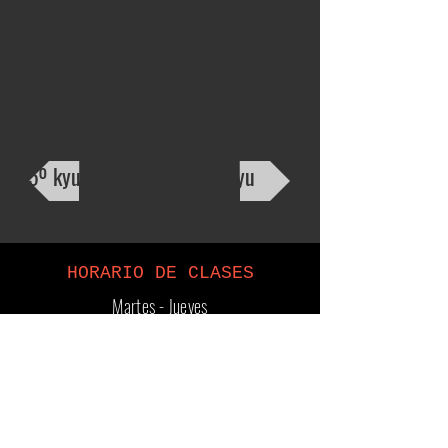
5º kyu
3º kyu
HORARIO DE CLASES
Martes - Jueves
20:00pm - 21:00pm
¿Dónde?
¿quiéres asistir gratis a